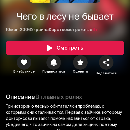
Чего в лесу не бывает
10мин.
2006
Украина
Короткометражные
6+
Смотреть
В избранное
Подписаться
Оценить
1
2
3
Поделиться
Отменить
Авторизоваться
Описание
В главных ролях
Отправить
Три истории о лесных обитателях и проблемах, с
которыми они сталкиваются. Первая о зайчике, которому
доктор-сова пытался помочь избавиться от страха,
убедив его, что зайчик на самом деле хищник, поэтому