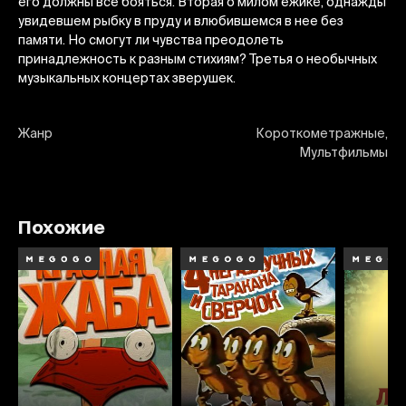
его должны все бояться. Вторая о милом ежике, однажды
увидевшем рыбку в пруду и влюбившемся в нее без
памяти. Но смогут ли чувства преодолеть
принадлежность к разным стихиям? Третья о необычных
музыкальных концертах зверушек.
Жанр
Короткометражные,
Мультфильмы
Похожие