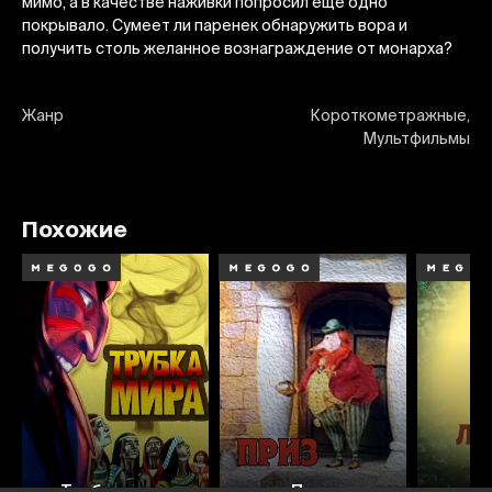
мимо, а в качестве наживки попросил еще одно
покрывало. Сумеет ли паренек обнаружить вора и
получить столь желанное вознаграждение от монарха?
Жанр
Короткометражные,
Мультфильмы
Похожие
5.9
Трубка мира
Приз
Л