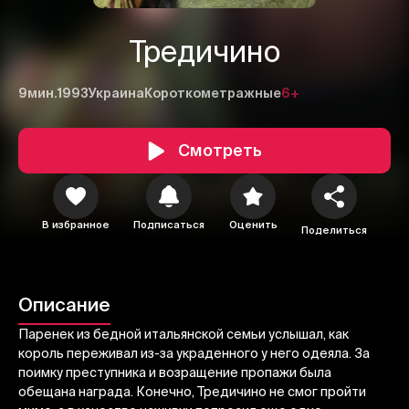
Тредичино
9мин.
1993
Украина
Короткометражные
6+
Смотреть
1
2
3
В избранное
Подписаться
Оценить
Поделиться
Отменить
Авторизоваться
Отправить
Описание
Паренек из бедной итальянской семьи услышал, как
король переживал из-за украденного у него одеяла. За
поимку преступника и возращение пропажи была
обещана награда. Конечно, Тредичино не смог пройти