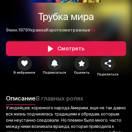
Трубка мира
9мин.
1979
Украина
Короткометражные
6+
Смотреть
В избранное
Подписаться
Оценить
Поделиться
1
2
3
Отменить
Авторизоваться
Описание
В главных ролях
Отправить
У индейцев, коренного народа Америки, еще не так давно
вся жизнь подчинялась традициям и обрядам, которым
они неустанно следовали. Но племен было много, часто
между ними возникала вражда, которая приводила к