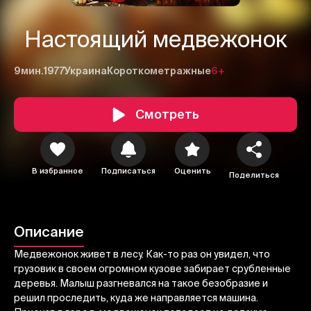
Настоящий медвежонок
9мин.
1977
Украина
Короткометражные
6+
Смотреть
В избранное
Подписаться
Оценить
Поделиться
1
2
3
Отменить
Авторизоваться
Описание
Отправить
Медвежонок живет в лесу. Как-то раз он увидел, что
грузовик в своем огромном кузове забирает срубленные
деревья. Малыш разгневался на такое безобразие и
решил проследить, куда же направляется машина.