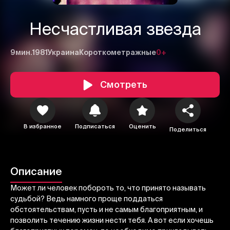
Несчастливая звезда
9мин.
1981
Украина
Короткометражные
0+
Смотреть
В избранное
Подписаться
Оценить
Поделиться
1
2
3
Отменить
Авторизоваться
Описание
Отправить
Может ли человек побороть то, что принято называть
судьбой? Ведь намного проще поддаться
обстоятельствам, пусть и не самым благоприятным, и
позволить течению жизни нести тебя. А вот если хочешь