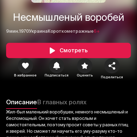
Несмышленый воробей
9мин.
1970
Украина
Короткометражные
6+
Смотреть
В избранное
Подписаться
Оценить
Поделиться
1
2
3
Отменить
Авторизоваться
Описание
В главных ролях
Отправить
Жил-был маленький воробушек, немного несмышленый и
беспомощный. Он хочет стать взрослым и
самостоятельным, поэтому просит советы у разных птиц
и зверей. Но сможет ли научить его уму-разуму кто-то