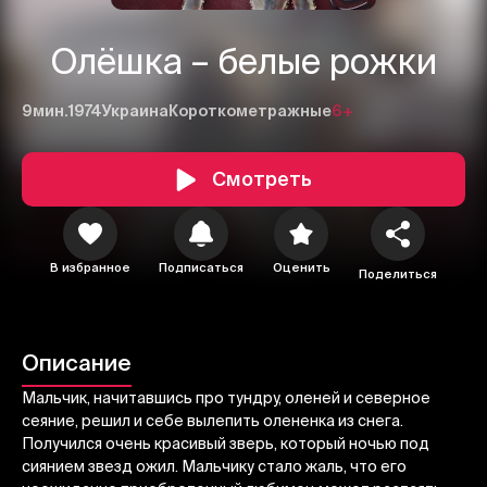
Олёшка – белые рожки
9мин.
1974
Украина
Короткометражные
6+
Смотреть
В избранное
Подписаться
Оценить
Поделиться
1
2
3
Отменить
Авторизоваться
Описание
Отправить
Мальчик, начитавшись про тундру, оленей и северное
сеяние, решил и себе вылепить олененка из снега.
Получился очень красивый зверь, который ночью под
сиянием звезд ожил. Мальчику стало жаль, что его