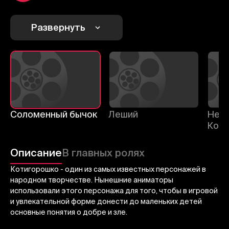
1
2
3
Отменить
Авторизоваться
Развернуть
Отправить
Соломенный бычок
Леший
Неве
Коти
Описание
В главных ролях
Котигорошко - один из самых известных персонажей в
народном творчестве. Нынешние аниматоры
использовали этого персонажа для того, чтобы в игровой
и увлекательной форме донести до маленьких детей
основные понятия о добре и зле.