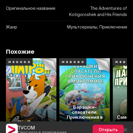
Оригинальное название
The Adventures of
Kotigoroshek and His Friends
Жанр
Мультсериалы, Приключения
Похожие
Барашки-
спасатели.
Приключения в
Самое
Пёс Патрон
микромире
при
TVCOM
Открыть
Смотреть в приложении