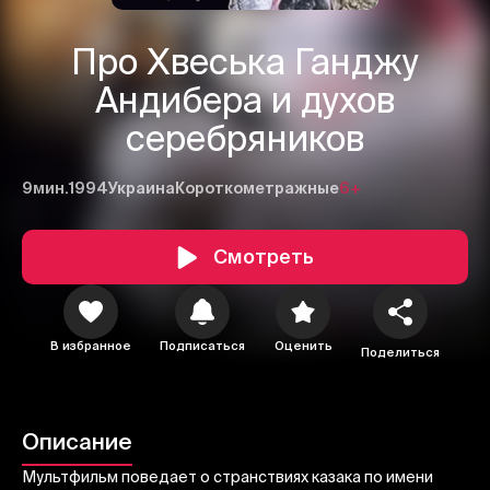
Про Хвеська Ганджу
Андибера и духов
серебряников
9мин.
1994
Украина
Короткометражные
6+
Смотреть
1
2
3
Отменить
Авторизоваться
В избранное
Подписаться
Оценить
Поделиться
Отправить
Описание
Мультфильм поведает о странствиях казака по имени