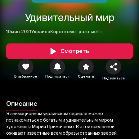
Удивительный мир
10мин.
2021
Украина
Короткометражные
6+
Смотреть
1
2
3
В избранное
Подписаться
Оценить
Поделиться
Отменить
Авторизоваться
Отправить
Описание
В анимационном украинском сериале можно
познакомиться с богатым и удивительным миром
художницы Марии Примаченко. В этой вселенной
оживают известные всем образы странных зверей,