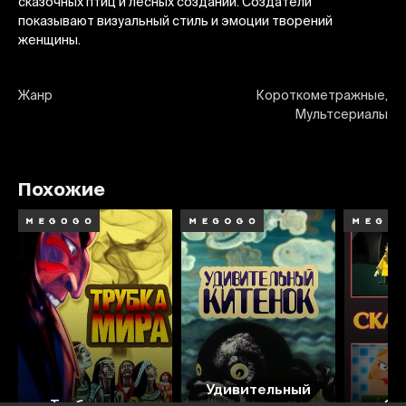
сказочных птиц и лесных созданий. Создатели
показывают визуальный стиль и эмоции творений
женщины.
Жанр
Короткометражные,
Мультсериалы
Похожие
5.9
3.6
Удивительный
Трубка мира
китенок
Ск