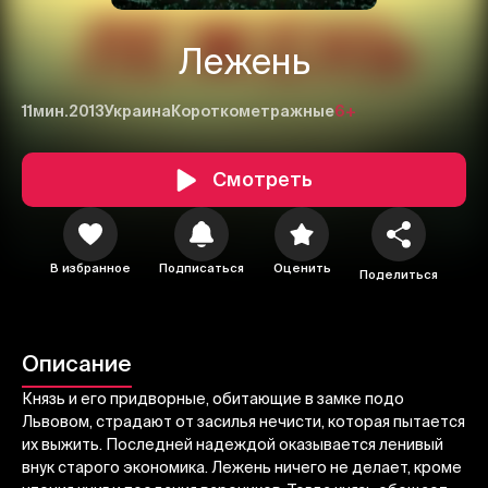
Лежень
11мин.
2013
Украина
Короткометражные
6+
Смотреть
1
2
3
В избранное
Подписаться
Оценить
Поделиться
Отменить
Авторизоваться
Отправить
Описание
Князь и его придворные, обитающие в замке подо
Львовом, страдают от засилья нечисти, которая пытается
их выжить. Последней надеждой оказывается ленивый
внук старого экономика. Лежень ничего не делает, кроме