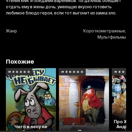
чтения книг и поедания вареников. Тогда князь обещает
отдать ему в жены дочь, умеющую вкусно готовить
любимое блюдо героя, если тот выгонит из замка зло.
Жанр
Короткометражные,
Мультфильмы
Похожие
Про Хве
Чего в лесу не
Андибе
бывает
Приз
сере