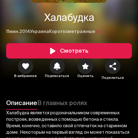
Халабудка
11мин.
2014
Украина
Короткометражные
0+
Смотреть
1
2
3
В избранное
Подписаться
Оценить
Поделиться
Отменить
Авторизоваться
Отправить
Описание
В главных ролях
Халабудка является родоначальником современных
построек, возведенных с помощью бетона и стекла.
Время, конечно, оставило свой отпечаток на старинном
доме. Некоторым на первый взгляд он может показаться