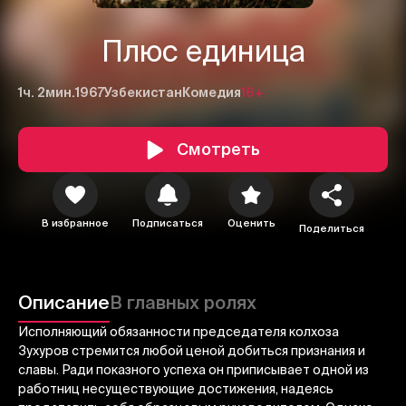
Плюс единица
1ч. 2мин.
1967
Узбекистан
Комедия
16+
Смотреть
В избранное
Подписаться
Оценить
Поделиться
1
2
3
Отменить
Авторизоваться
Описание
В главных ролях
Отправить
Исполняющий обязанности председателя колхоза
Зухуров стремится любой ценой добиться признания и
славы. Ради показного успеха он приписывает одной из
работниц несуществующие достижения, надеясь