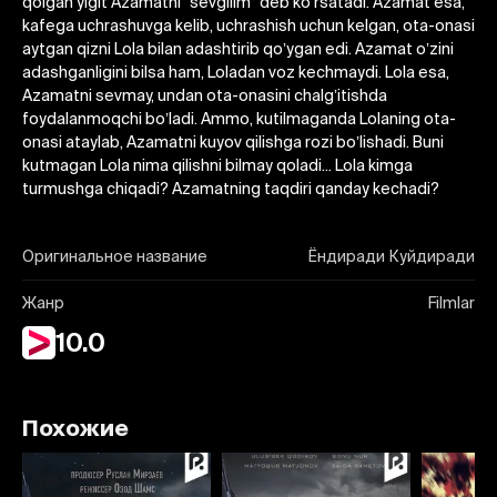
qolgan yigit Аzamatni “sevgilim” deb koʼrsatadi. Аzamat esa,
kafega uchrashuvga kelib, uchrashish uchun kelgan, ota-onasi
aytgan qizni Lola bilan adashtirib qoʼygan edi. Аzamat oʼzini
adashganligini bilsa ham, Loladan voz kechmaydi. Lola esa,
Аzamatni sevmay, undan ota-onasini chalgʼitishda
foydalanmoqchi boʼladi. Аmmo, kutilmaganda Lolaning ota-
onasi ataylab, Аzamatni kuyov qilishga rozi boʼlishadi. Buni
kutmagan Lola nima qilishni bilmay qoladi... Lola kimga
turmushga chiqadi? Аzamatning taqdiri qanday kechadi?
Оригинальное название
Ёндиради Куйдиради
Жанр
Filmlar
10.0
Похожие