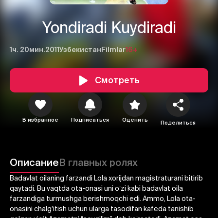
Yondiradi Kuydiradi
1ч. 20мин.
2011
Узбекистан
Filmlar
16+
Смотреть
В избранное
Подписаться
Оценить
Поделиться
1
2
3
Описание
В главных ролях
Отменить
Авторизоваться
Badavlat oilaning farzandi Lola xorijdan magistraturani bitirib
qaytadi. Bu vaqtda ota-onasi uni oʼzi kabi badavlat oila
Отправить
farzandiga turmushga berishmoqchi edi. Аmmo, Lola ota-
onasini chalgʼitish uchun ularga tasodifan kafeda tanishib