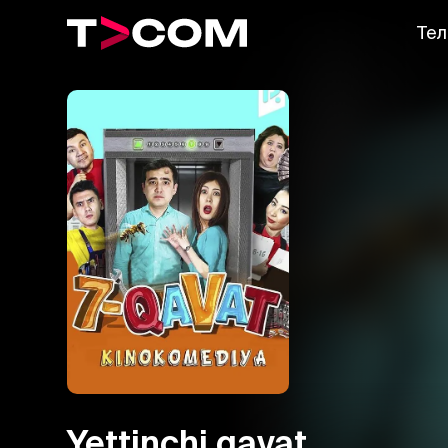
Тел
Yettinchi qavat