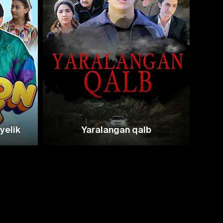
yelik
Yaralangan qalb