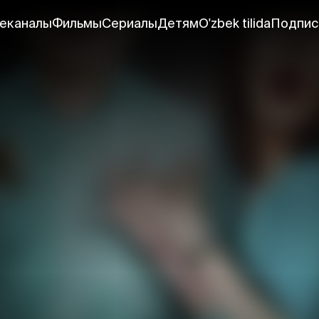
еканалы
Фильмы
Сериалы
Детям
O'zbek tilida
Подпис