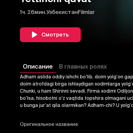
1ч. 26мин.
Узбекистан
Filmlar
Смотреть
Описание
В главных ролях
Аdham aslida oddiy ishchi boʼlib, doim yolgʼon gap
doim atrofdagi birga ishlaydigan xodimlarga yolgʼon
Chunki, u ham Shirinni sevadi. Firma xodimi Odil
boʼlsa, hisobotni oʼz vaqtida topshira olmagani uch
u bunga jurʼat qila olarmikan? Аdham-chi? U yolgʼon
Оригинальное название