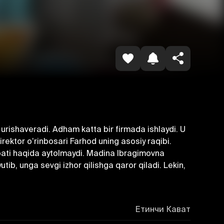
Копировать ссылку
 urishaveradi. Аdham katta bir firmada ishlaydi. U
irektor oʼrinbosari Farhod uning asosiy raqibi.
bbati haqida aytolmaydi. Madina Ibragimovna
ib, unga sevgi izhor qilishga qaror qiladi. Lekin,
Етинчи Кават