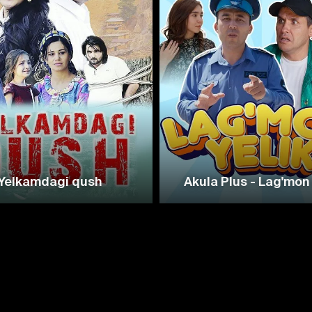
Yelkamdagi qush
Akula Plus - Lag'mon 