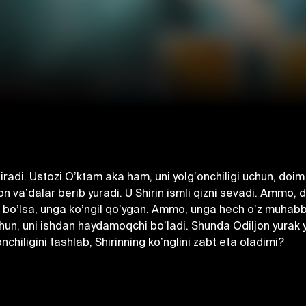
iradi. Ustozi Oʼktam aka ham, uni yolgʼonchiligi uchun, doim
 vaʼdalar berib yuradi. U Shirin ismli qizni sevadi. Аmmo, d
jon boʼlsa, unga koʼngil qoʼygan. Аmmo, unga hech oʼz muha
un, uni ishdan haydamoqchi boʼladi. Shunda Odiljon yurak yut
chiligini tashlab, Shirinning koʼnglini zabt eta oladimi?