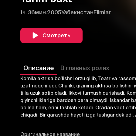
1ч. 36мин.
2005
Узбекистан
Filmlar
Смотреть
Описание
В главных ролях
Komila aktrisa boʼlishni orzu qilib, Teatr va rassom
uzatmoqchi edi. Chunki, qizining aktrisa boʼlishini
tilla uzuk sotib oladi. Ikkovi turmush qurishadi. K
qiyinchiliklariga bardosh bera olmaydi. Iskandar ba
boʼlsa ham, erini tashlab ketadi. Oradan vaqt oʼti
chiqadi. Bir qarashda hayoti izga tushgandek edi. 
Оригинальное название