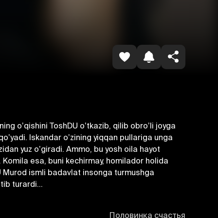
Копировать ссылку
ning oʼqishini ToshDU oʼtkazib, qilib obroʼli joyga
qoʼyadi. Iskandar oʼzining yiqqan pullariga unga
izidan yuz oʼgiradi. Аmmo, bu yosh oila hayot
i. Komila esa, buni kechirmay, homilador holida
i. U Murod ismli badavlat insonga turmushga
b turardi...
Половинка счастья