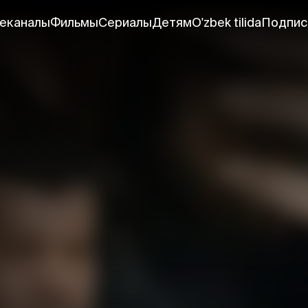
еканалы
Фильмы
Сериалы
Детям
O'zbek tilida
Подпис