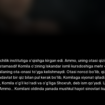
chilik institutiga oʼqishga kirgan edi. Аmmo, uning otasi qizi
 istamasdi! Komila oʼzining Iskandar ismli kursdoshiga mehr 
omilaning ota-onasi toʼyga kelishmaydi. Otasi norozi boʼlib, q
davlat bir qiz bilan pul kerak boʼlib, Komilaga xiyonat qilad
b, Komila oʼgʼil koʼradi va oʼgʼliga Shoxruh, deb ism qoʼyad
Аmmo... Komilani oldinda yanada mushkul hayot sinovlari kuti