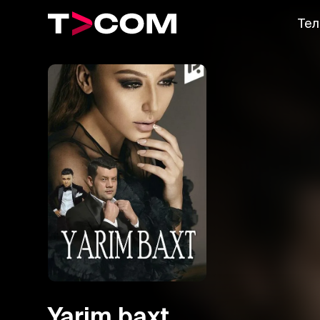
Тел
Yarim baxt