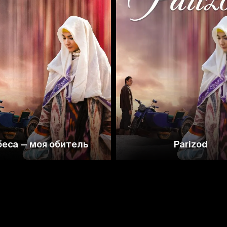
8.2
8.2
еса — моя обитель
Parizod