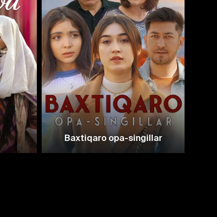
Baxtiqaro opa-singillar