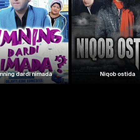
mning dardi nimada
Niqob ostida