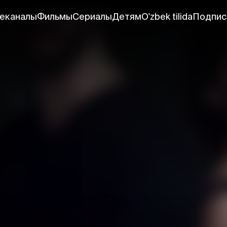
еканалы
Фильмы
Сериалы
Детям
O'zbek tilida
Подпис