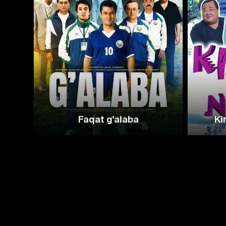
Faqat g'alaba
Ki