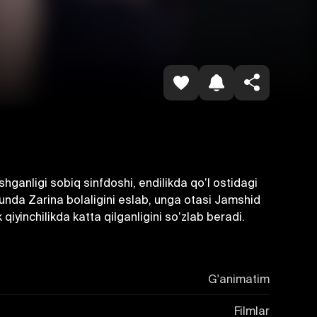
Копировать ссылку
hganligi sobiq sinfdoshi, endilikda qoʼl ostidagi
hunda Zarina bolaligini eslab, unga otasi Jamshid
qiyinchilikda katta qilganligini soʼzlab beradi.
G'animatim
Filmlar