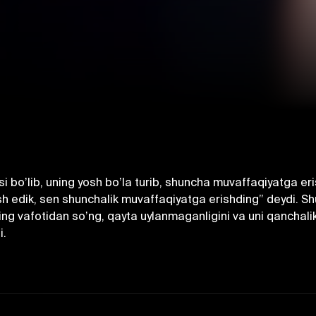
 boʼlib, uning yosh boʼla turib, shuncha muvaffaqiyatga eris
osh edik, sen shunchalik muvaffaqiyatga erishding” deydi. S
ing vafotidan soʼng, qayta uylanmaganligini va uni qanchalik 
i.