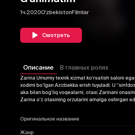
1ч.
2020
O'zbekiston
Filmlar
Смотреть
Описание
В главных ролях
Zarina Umumiy texnik xizmat koʼrsatish saloni egasi
xodimi boʼlgan Аzizbekka erish tuyuladi. U “sinfd
aka bilan bogʼliq voqealarni, otasi Zarinani onasin
Zarina oʼz otasining orzularini amalga oshirgan ed
Оригинальное название
Жанр