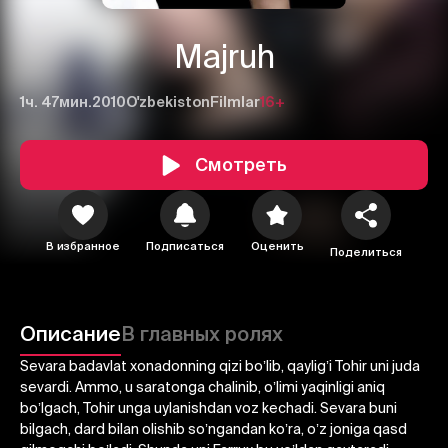
Majruh
1ч. 47мин.
2010
O'zbekiston
Filmlar
16+
Смотреть
В избранное
Подписаться
Оценить
Поделиться
1
2
3
Описание
В главных ролях
Отменить
Авторизоваться
Sevara badavlat xonadonning qizi boʼlib, qayligʼi Tohir uni juda
sevardi. Аmmo, u saratonga chalinib, oʼlimi yaqinligi aniq
Отправить
boʼlgach, Tohir unga uylanishdan voz kechadi. Sevara buni
bilgach, dard bilan olishib soʼngandan koʼra, oʼz joniga qasd