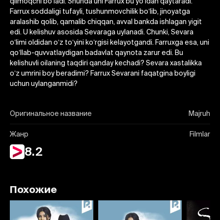
qilmoqchi boʼladi. Shunda uni Farrux bu yoʼldan qaytaradi.
Farrux soddaligi tufayli, tushunmovchilik boʼlib, jinoyatga
aralashib qolib, qamalib chiqqan, avval bankda ishlagan yigit
edi. U kelishuv asosida Sevaraga uylanadi. Chunki, Sevara
oʼlimi oldidan oʼz toʼyini koʼrgisi kelayotgandi. Farruxga esa, uni
qoʼllab-quvvatlaydigan badavlat qaynota zarur edi. Bu
kelishuvli oilaning taqdiri qanday kechadi? Sevara xastalikka
oʼz umrini boy beradimi? Farrux Sevarani faqatgina boyligi
uchun uylanganmidi?
Оригинальное название
Majruh
Жанр
Filmlar
8.2
Похожие