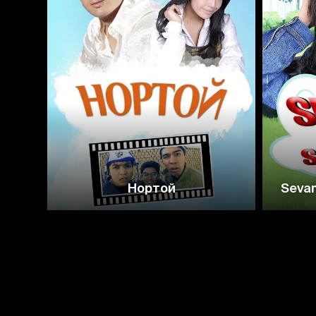
Нортой
Seva