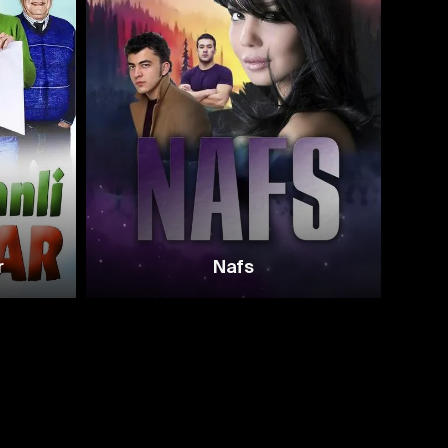
8.1
7.5
r
Nafs