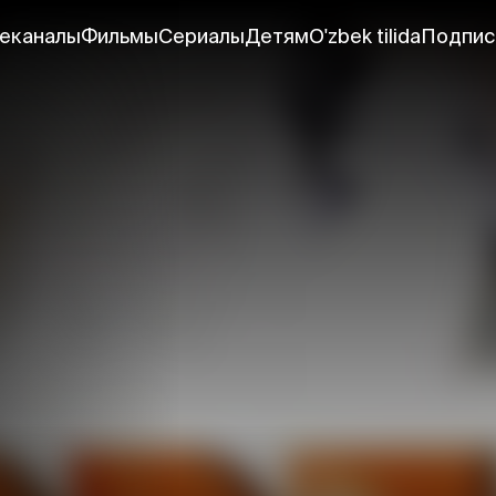
еканалы
Фильмы
Сериалы
Детям
O'zbek tilida
Подпис