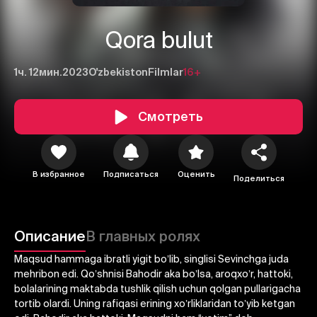
Qora bulut
1ч. 12мин.
2023
O'zbekiston
Filmlar
16+
Смотреть
В избранное
Подписаться
Оценить
Поделиться
Описание
В главных ролях
1
2
3
Maqsud hammaga ibratli yigit boʼlib, singlisi Sevinchga juda
Отменить
Авторизоваться
mehribon edi. Qoʼshnisi Bahodir aka boʼlsa, aroqxoʼr, hattoki,
bolalarining maktabda tushlik qilish uchun qolgan pullarigacha
Отправить
tortib olardi. Uning rafiqasi erining xoʼrliklaridan toʼyib ketgan