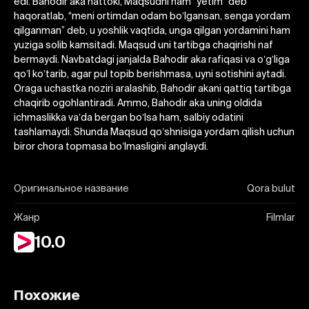
edi. Bahodir aka hattoki, Maqsudni ham “yetim” deb
haqoratlab, “meni ortimdan odam boʼlgansan, senga yordam
qilganman” deb, u yoshlik vaqtida, unga qilgan yordamini ham
yuziga solib kamsitadi. Maqsud uni tartibga chaqirishi naf
bermaydi. Navbatdagi janjalda Bahodir aka rafiqasi va oʼgʼliga
qoʼl koʼtarib, agar pul topib berishmasa, uyni sotishini aytadi.
Oraga uchastka noziri aralashib, Bahodir akani qattiq tartibga
chaqirib ogohlantiradi. Аmmo, Bahodir aka uning oldida
ichmaslikka vaʼda bergan boʼlsa ham, salbiy odatini
tashlamaydi. Shunda Maqsud qoʼshnisiga yordam qilish uchun
biror chora topmasa boʼlmasligini anglaydi.
Оригинальное название
Qora bulut
Жанр
Filmlar
10.0
Похожие