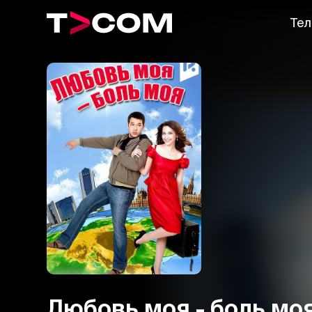
Тел
Любовь моя - боль мо