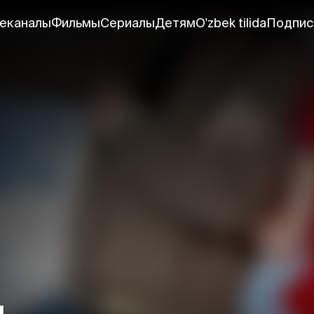
еканалы
Фильмы
Сериалы
Детям
O'zbek tilida
Подпис
я