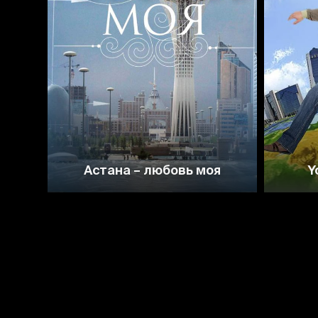
6.4
Астана – любовь моя
Y