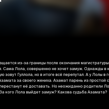
ащается из-за границы после окончания магистратуры
я. Сама Лола, совершенно не хочет замуж. Однажды в 
ю зовут Гуллола, но в итоге всё перепутал. А у Лолы в
Азамата за своего жениха. Азамат парень из простой 
и перестанут её доставать. Но неожиданно родители Л
.. За кого Лола выйдет замуж? Какова судьба Азамата?