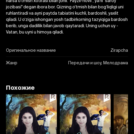
narsa o‘tmish xotirasi bilan jonli. "Fayzli-hovli", ya’ni "saroy
jozibasi" degan ibora bor. Qizning o‘tmish bilan bog‘liqligi uni
ruhlantiradi va ayni paytda tabiatini kuchli, bardoshli, yaxlit
qiladi. U o‘ziga ishongan yosh tadbirkorning tazyiqiga bardosh
berib, unga dadillik bilan javob qaytaradi. Uning uchun uy -
Vatan, bu uyni u himoya qiladi.
Оригинальное название
Zirapcha
Жанр
Передачи и шоу, Мелодрама
Похожие