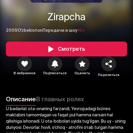
Zirapcha
2009
O'zbekiston
Передачи и шоу
16+
Смотреть
В избранное
Подписаться
Оценить
Поделиться
1
2
3
Отменить
Авторизоваться
Описание
В главных ролях
Отправить
U badavlat ota-onaning farzandi, Yevropadagi biznes
maktabini tamomlagan va faqat pul hamma narsani hal
qilishiga ishonadi. U ota-bobolari uyida tug‘ilgan. Bu uy - uning
dunyosi. Devorlar, hovli, o‘choq - atrofini o‘rab turgan hamma