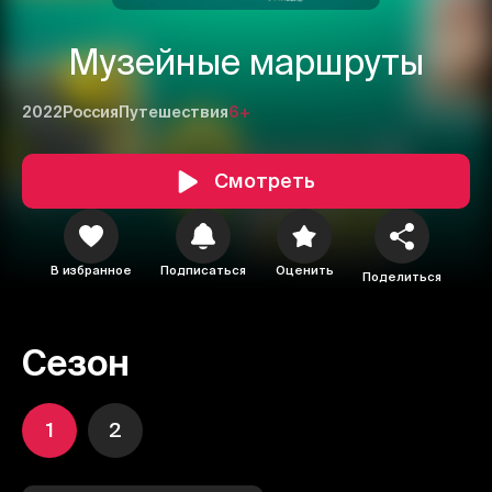
Музейные маршруты
2022
Россия
Путешествия
6+
Смотреть
В избранное
Подписаться
Оценить
Поделиться
Сезон
1
2
1
2
3