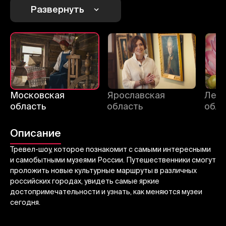
Развернуть
Отменить
Авторизоваться
Отправить
Московская
Ярославская
Лени
область
область
обла
Описание
Тревел-шоу, которое познакомит с самыми интересными
и самобытными музеями России. Путешественники смогут
проложить новые культурные маршруты в различных
российских городах, увидеть самые яркие
достопримечательности и узнать, как меняются музеи
сегодня.