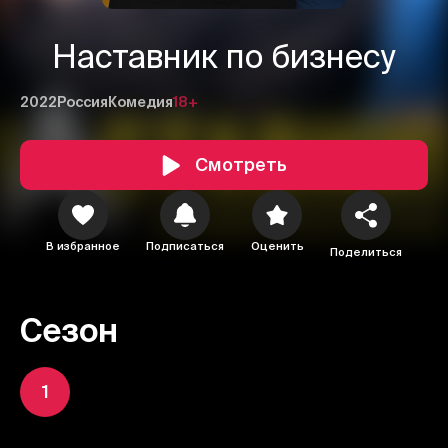
Наставник по бизнесу
2022
Россия
Комедия
18+
Смотреть
В избранное
Подписаться
Оценить
Поделиться
Сезон
1
2
3
1
Отменить
Авторизоваться