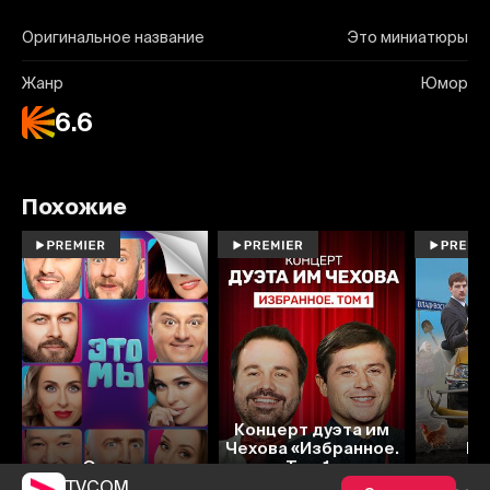
Оригинальное название
Это миниатюры
Жанр
Юмор
6.6
Похожие
Концерт дуэта им
Чехова «Избранное.
Ре
Это мы
Том 1»
открыв
TVCOM