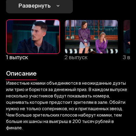
1
2
3
Развернуть
Отменить
Авторизоваться
Отправить
1 выпуск
2 выпуск
3 вы
Описание
Известные комики объединяются в неожиданные дуэты
или трио и борются за денежный приз. В каждом выпуске
несколько участников будут показывать номера,
оценивать которые предстоит зрителям в зале. Обойти
нужно не только соперников, но и приглашенных звезд.
Чем больше зрительских голосов наберут комики, тем
больше их шансы на выигрыш в 200 тысяч рублей в
финале.