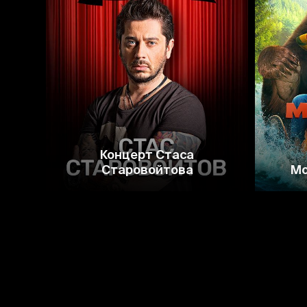
Концерт Стаса
Старовойтова
Мо