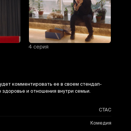
4 серия
5 се
будет комментировать ее в своем стендап-
е здоровье и отношения внутри семьи.
СТАС
Комедия