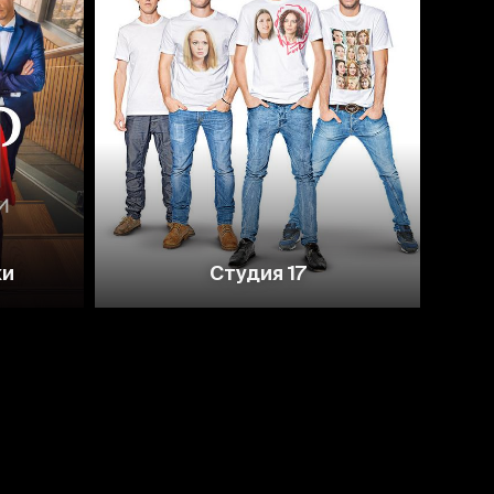
6.1
5.6
ки
Студия 17