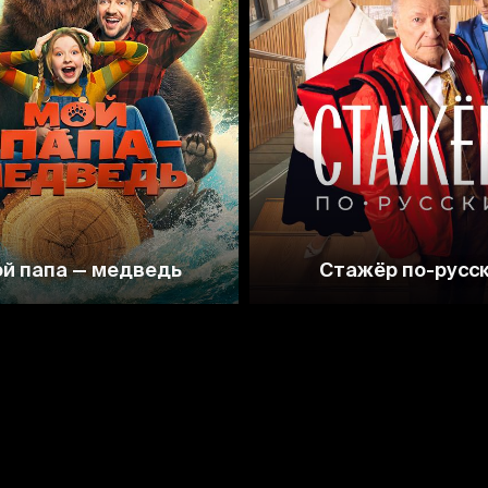
й папа — медведь
Стажёр по-русс