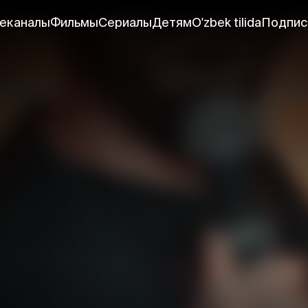
еканалы
Фильмы
Сериалы
Детям
O'zbek tilida
Подпис