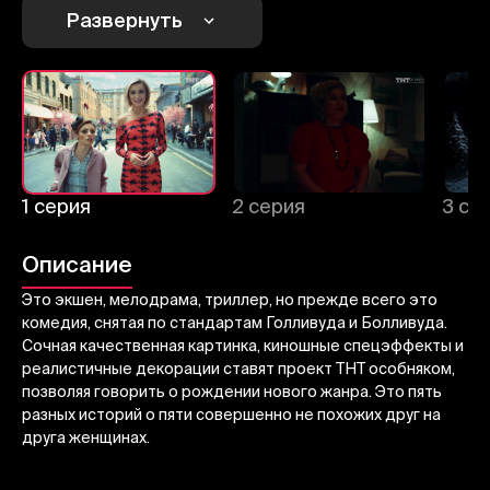
1
2
3
Развернуть
Отменить
Авторизоваться
Отправить
1 серия
2 серия
3 се
Описание
Это экшен, мелодрама, триллер, но прежде всего это
комедия, снятая по стандартам Голливуда и Болливуда.
Сочная качественная картинка, киношные спецэффекты и
реалистичные декорации ставят проект ТНТ особняком,
позволяя говорить о рождении нового жанра. Это пять
разных историй о пяти совершенно не похожих друг на
друга женщинах.