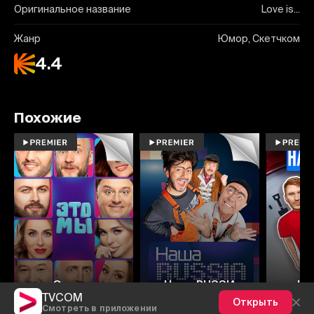
Оригинальное название
Love is...
Жанр
Юмор, Скетчком
4.4
Похожие
6.2
6
Это мы
Наша RUSSIA
На
TVCOM
Открыть
Смотреть в приложении