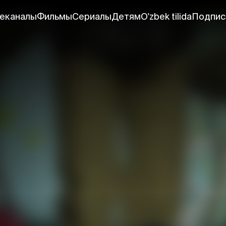
еканалы
Фильмы
Сериалы
Детям
O'zbek tilida
Подпис
т