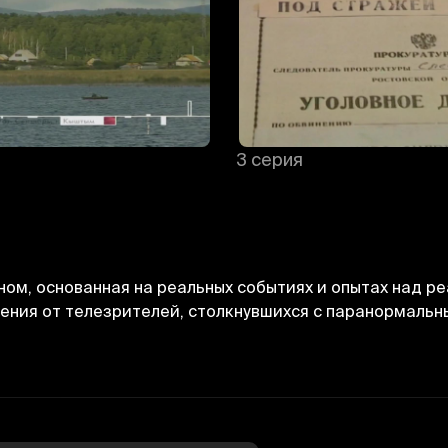
3 серия
ом, основанная на реальных событиях и опытах над р
щения от телезрителей, столкнувшихся с паранормальн
Отменить
Авторизоваться