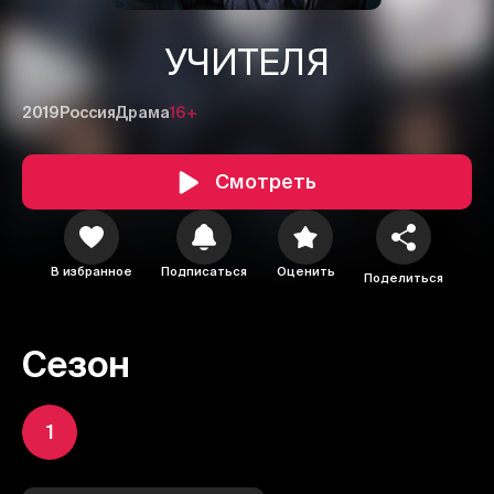
УЧИТЕЛЯ
2019
Россия
Драма
16+
Смотреть
В избранное
Подписаться
Оценить
Поделиться
Сезон
1
2
3
1
Отменить
Авторизоваться