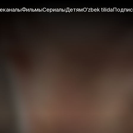
еканалы
Фильмы
Сериалы
Детям
O'zbek tilida
Подпис