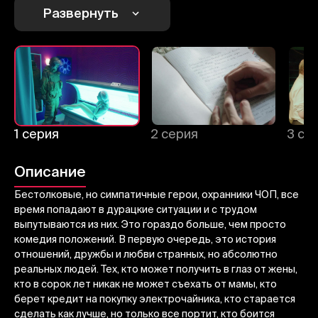
Развернуть
1
2
3
Отменить
Авторизоваться
Отправить
1 серия
2 серия
3 се
Описание
Бестолковые, но симпатичные герои, охранники ЧОП, все
время попадают в дурацкие ситуации и с трудом
выпутываются из них. Это гораздо больше, чем просто
комедия положений. В первую очередь, это история
отношений, дружбы и любви странных, но абсолютно
реальных людей. Тех, кто может получить в глаз от жены,
кто в сорок лет никак не может съехать от мамы, кто
берет кредит на покупку электрочайника, кто старается
сделать как лучше, но только все портит, кто боится