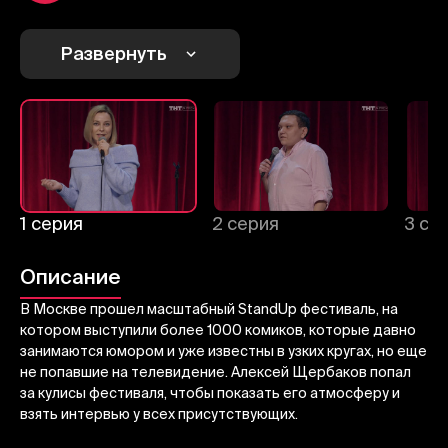
1
2
3
Отменить
Авторизоваться
Развернуть
Отправить
1 серия
2 серия
3 се
Описание
В Москве прошел масштабный StandUp фестиваль, на
котором выступили более 1000 комиков, которые давно
занимаются юмором и уже известны в узких кругах, но еще
не попавшие на телевидение. Алексей Щербаков попал
за кулисы фестиваля, чтобы показать его атмосферу и
взять интервью у всех присутствующих.