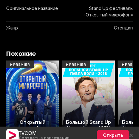
Оригинальное название
Stand Up фестиваль
«Открытый микрофон»
Жанр
Стендап
Похожие
6.9
Открытый
Большой Stand Up
Большо
микрофон
Павла Воли - 2018
Павла 
TVCOM
Открыть
Смотреть в приложении