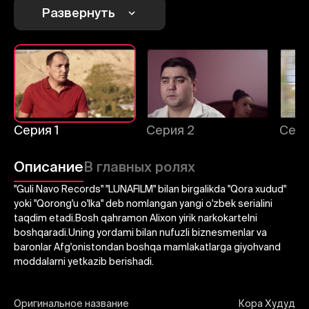
Отменить
Авторизоваться
Развернуть
Отправить
Серия 1
Серия 2
Сери
Описание
В главных ролях
"Guli Navo Records" "LUNAFILM" bilan birgalikda "Qora xudud"
yoki "Qorong'u o'lka" deb nomlangan yangi o'zbek serialini
taqdim etadi.Bosh qahramon Alixon yirik narkokartelni
boshqaradi.Uning yordami bilan nufuzli biznesmenlar va
baronlar Afg'onistondan boshqa mamlakatlarga giyohvand
moddalarni yetkazib berishadi.
Оригинальное название
Кора Худуд