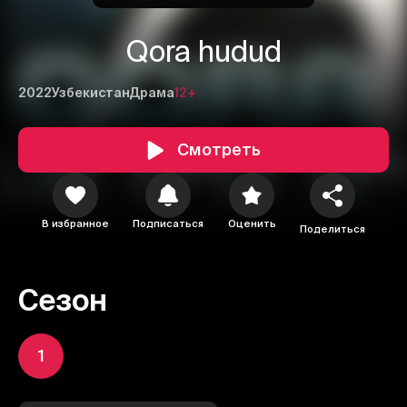
Qora hudud
2022
Узбекистан
Драма
12+
Смотреть
В избранное
Подписаться
Оценить
Поделиться
Сезон
1
1
2
3