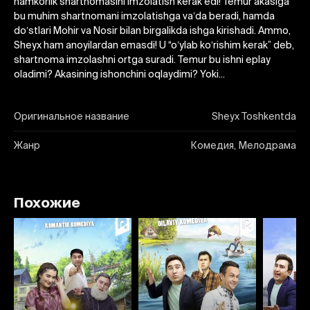
hamkorlik shartnomasini imzolatish kerak edi! Temur akasiga
bu muhim shartnomani imzolatishga vaʼda beradi, hamda
doʼstlari Mohir va Nosir bilan birgalikda ishga kirishadi. Аmmo,
Sheyx ham anoyilardan emasdi! U “oʼylab koʼrishim kerak” deb,
shartnoma imzolashni ortga suradi. Temur bu ishni eplay
oladimi? Аkasining ishonchini oqlaydimi? Yoki...
Оригинальное название
Sheyx Toshkentda
Жанр
Комедия, Мелодрама
Похожие