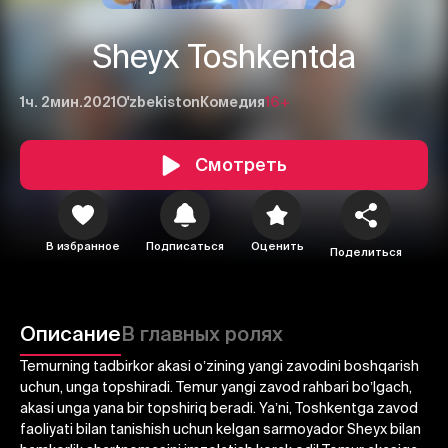
Sheyx Toshkentda
1ч. 2мин.
2021
O'zbekiston
Комедия
16+
Смотреть
В избранное
Подписаться
Оценить
Поделиться
1
2
3
Отменить
Авторизоваться
Описание
В главных ролях
Отправить
Temurning tadbirkor akasi oʼzining yangi zavodini boshqarish
uchun, unga topshiradi. Temur yangi zavod rahbari boʼlgach,
akasi unga yana bir topshiriq beradi. Yaʼni, Toshkentga zavod
faoliyati bilan tanishish uchun kelgan sarmoyador Sheyx bilan