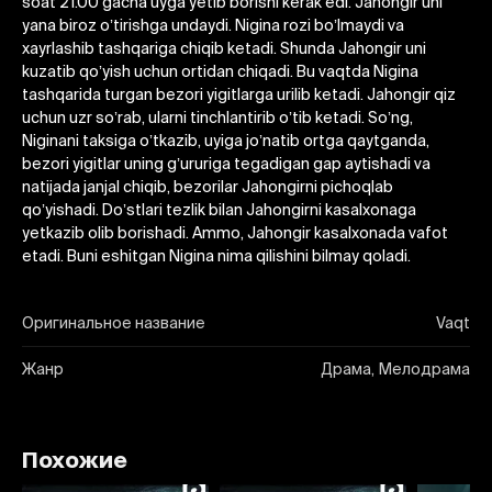
soat 21.00 gacha uyga yetib borishi kerak edi. Jahongir uni
yana biroz oʼtirishga undaydi. Nigina rozi boʼlmaydi va
xayrlashib tashqariga chiqib ketadi. Shunda Jahongir uni
kuzatib qoʼyish uchun ortidan chiqadi. Bu vaqtda Nigina
tashqarida turgan bezori yigitlarga urilib ketadi. Jahongir qiz
uchun uzr soʼrab, ularni tinchlantirib oʼtib ketadi. Soʼng,
Niginani taksiga oʼtkazib, uyiga joʼnatib ortga qaytganda,
bezori yigitlar uning gʼururiga tegadigan gap aytishadi va
natijada janjal chiqib, bezorilar Jahongirni pichoqlab
qoʼyishadi. Doʼstlari tezlik bilan Jahongirni kasalxonaga
yetkazib olib borishadi. Аmmo, Jahongir kasalxonada vafot
etadi. Buni eshitgan Nigina nima qilishini bilmay qoladi.
Оригинальное название
Vaqt
Жанр
Драма, Мелодрама
Похожие