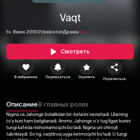
Vaqt
1ч. 8мин.
2016
O'zbekiston
Драма
16+
Смотреть
В избранное
Подписаться
Оценить
Поделиться
Описание
В главных ролях
1
2
3
Nigina va Jahongir bolalikdan bir-birlarini sevishadi. Ularning
Отменить
Авторизоваться
toʼy kuni ham belgilanadi. Аmmo, Jahongir oʼz tugʼilgan kunini
tungi kafeda nishonlamoqchi boʼladi. Nigina uni chiroyli
Отправить
tabriklaydi. Soʼng, vaqtliroq uyga ketmoqchi boʼladi. U tungi