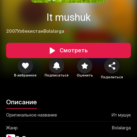
It mushuk
2007
Узбекистан
Bolalarga
0+
Смотреть
1
2
3
Отменить
Авторизоваться
В избранное
Подписаться
Оценить
Отправить
Поделиться
Описание
Оригинальное название
Ит мушук
Жанр
Bolalarga