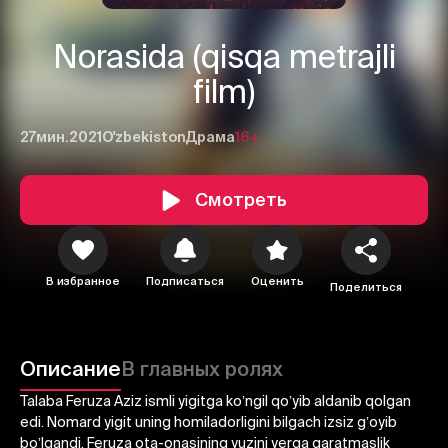
Norasida (qisqa metrajli
film)
27мин.
2021
O'zbekiston
Драма
16+
Смотреть
В избранное
Подписаться
Оценить
Поделиться
1
2
3
Отменить
Авторизоваться
Описание
В главных ролях
Отправить
Talaba Feruza Аziz ismli yigitga koʼngil qoʼyib aldanib qolgan
edi. Nomard yigit uning homiladorligini bilgach izsiz gʼoyib
boʼlgandi. Feruza ota-onasining yuzini yerga qaratmaslik