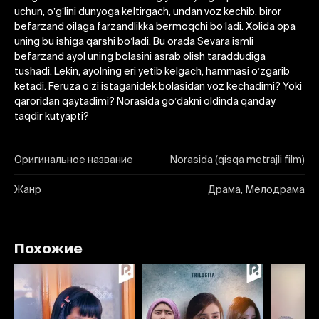
uchun, oʼgʼlini dunyoga keltirgach, undan voz kechib, biror
befarzand oilaga farzandlikka bermoqchi boʼladi. Xolida opa
uning bu ishiga qarshi boʼladi. Bu orada Sevara ismli
befarzand ayol uning bolasini asrab olish taraddudiga
tushadi. Lekin, ayolning eri yetib kelgach, hammasi oʼzgarib
ketadi. Feruza oʼzi istaganidek bolasidan voz kechadimi? Yoki
qaroridan qaytadimi? Norasida goʼdakni oldinda qanday
taqdir kutyapti?
Оригинальное название
Norasida (qisqa metrajli film)
Жанр
Драма, Мелодрама
Похожие