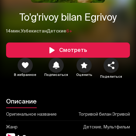
To'g'rivoy bilan Egrivoy
14мин.
Узбекистан
Детские
6+
Смотреть
1
2
3
Отменить
Авторизоваться
В избранное
Подписаться
Оценить
Отправить
Поделиться
Описание
Оригинальное название
Тогривой билан Эгривой
Жанр
Детские, Мультфильм