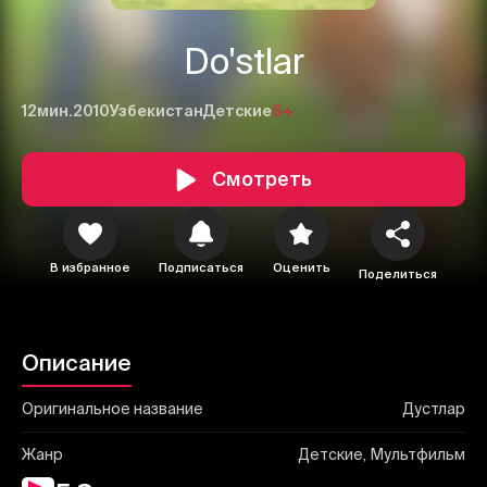
Do'stlar
12мин.
2010
Узбекистан
Детские
6+
Смотреть
1
2
3
Отменить
Авторизоваться
В избранное
Подписаться
Оценить
Отправить
Поделиться
Описание
Оригинальное название
Дустлар
Жанр
Детские, Мультфильм