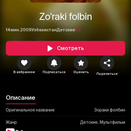
Zo'raki folbin
14мин.
2009
Узбекистан
Детские
6+
Смотреть
1
2
3
Отменить
Авторизоваться
В избранное
Подписаться
Оценить
Отправить
Поделиться
Описание
Оригинальное название
Зораки фолбин
Жанр
Детские, Мультфильм