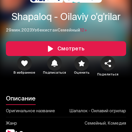
Shapaloq - Oilaviy o'g'rilar
29мин.
2023
Узбекистан
Семейный
12+
Смотреть
1
2
3
Отменить
Авторизоваться
В избранное
Подписаться
Оценить
Отправить
Поделиться
Описание
Оригинальное название
Шапалок - Оилавий огрилар
Жанр
Семейный, Комедия