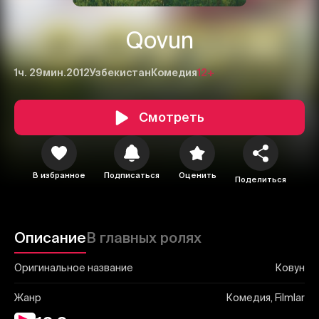
Qovun
1ч. 29мин.
2012
Узбекистан
Комедия
12+
Смотреть
1
2
3
Отменить
Авторизоваться
В избранное
Подписаться
Оценить
Отправить
Поделиться
Описание
В главных ролях
Оригинальное название
Ковун
Жанр
Комедия, Filmlar