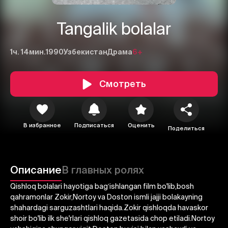
Tangalik bolalar
1ч. 14мин.
1990
Узбекистан
Драма
6+
Смотреть
В избранное
Подписаться
Оценить
Поделиться
1
2
3
Отменить
Авторизоваться
Описание
В главных ролях
Отправить
Qishloq bolalari hayotiga bagʻishlangan film bo'lib,bosh
qahramonlar Zokir,Nortoy va Doston ismli jajji bolakayning
shahardagi sarguzashtlari haqida.Zokir qishloqda havaskor
shoir bo'lib ilk she'rlari qishloq gazetasida chop etiladi.Nortoy