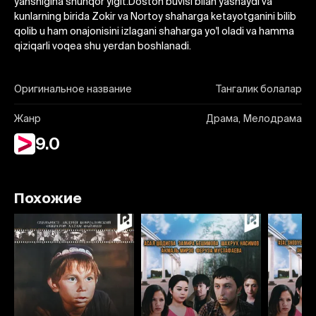
yahshigina shunqor yigit.Doston buvisi bilan yashaydi va
kunlarning birida Zokir va Nortoy shaharga ketayotganini bilib
qolib u ham onajonisini izlagani shaharga yo'l oladi va hamma
qiziqarli voqea shu yerdan boshlanadi.
Оригинальное название
Тангалик болалар
Жанр
Драма, Мелодрама
9.0
Похожие