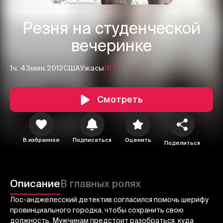
Резня на студенческой
вечеринке
1ч. 43мин.
2012
США
Ужасы
18+
Смотреть
1
2
3
В избранное
Подписаться
Оценить
Поделиться
Отменить
Авторизоваться
Отправить
Описание
В главных ролях
Лос-анджелесский детектив согласился помочь шерифу
провинциального городка, чтобы сохранить свою
должность. Мужчинам предстоит разобраться, куда