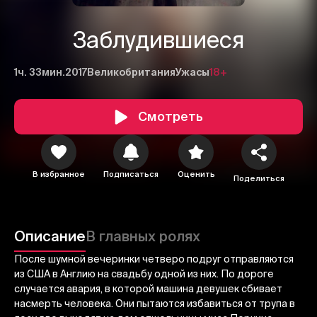
Заблудившиеся
1ч. 33мин.
2017
Великобритания
Ужасы
18+
Смотреть
В избранное
Подписаться
Оценить
Поделиться
1
2
3
Отменить
Авторизоваться
Описание
В главных ролях
Отправить
После шумной вечеринки четверо подруг отправляются
из США в Англию на свадьбу одной из них. По дороге
случается авария, в которой машина девушек сбивает
насмерть человека. Они пытаются избавиться от трупа в