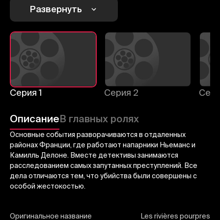
1
2
3
Развернуть
Отменить
Авторизоваться
Отправить
Серия 1
Серия 2
Сери
Описание
В главных ролях
Основные события разворачиваются в отдаленных
районах Франции, где работают напарники Ньеманс и
Камилль Делоне. Вместе детективы занимаются
расследованием самых запутанных преступлений. Все
дела отличаются тем, что убийства были совершены с
особой жестокостью.
Оригинальное название
Les rivières pourpres