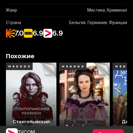
Жанр
Мистика, Криминал
Страна
Бельгия, Германия, Франция
7.0
6.9
6.9
Похожие
6.2
6.6
6.5
6.9
6
Стокгольмский
Дет
реквием
Всё ещё мертвы
ко
TVCOM