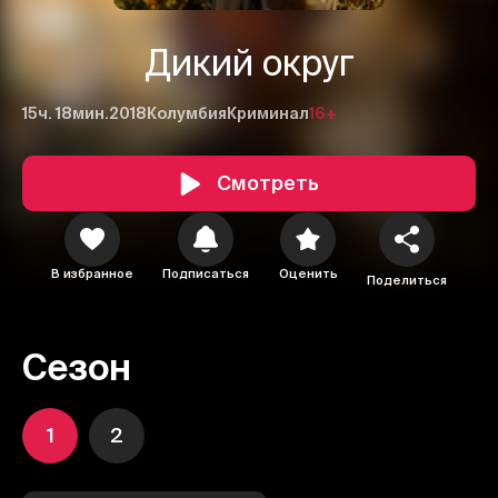
Дикий округ
15ч. 18мин.
2018
Колумбия
Криминал
16+
Смотреть
В избранное
Подписаться
Оценить
Поделиться
Сезон
1
2