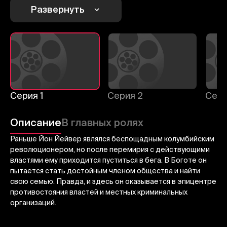
1
2
3
Развернуть
Отменить
Авторизоваться
Отправить
Серия 1
Серия 2
Сери
Описание
В главных ролях
Раньше Йон Йейвер являлся беспощадным колумбийским
революционером, но после перемирия с действующими
властями ему приходится пуститься в бега. В Боготе он
пытается стать достойным членом общества и найти
свою семью. Правда, и здесь он оказывается в эпицентре
противостояния властей и местных криминальных
организаций.