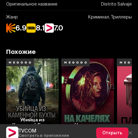
Оригинальное название
Distrito Salvaje
Жанр
Криминал, Триллеры
6.9
8.1
7.0
Похожие
4.4
Убийца из
Каменной Бухты
На качелях
П
TVCOM
Открыть
Смотреть в приложении