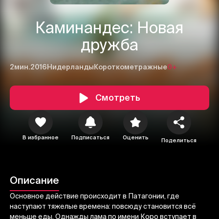
Каминандес: Новая
дружба
2мин.
2016
Нидерланды
Короткометражные
0+
Смотреть
1
2
3
В избранное
Подписаться
Оценить
Поделиться
Отменить
Авторизоваться
Отправить
Описание
Основное действие происходит в Патагонии, где
наступают тяжелые времена: повсюду становится всё
меньше еды. Однажды лама по имени Коро вступает в