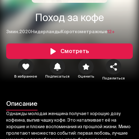
Поход за кофе
3мин.
2020
Нидерланды
Короткометражные
12+
Смотреть
В избранное
Подписаться
Оценить
Поделиться
1
2
3
Отменить
Авторизоваться
Описание
Отправить
Однажды молодая женщина получает хорошую дозу
кофеина, выпив чашку кофе. Это наталкивает её на
хорошие и плохие воспоминания из прошлой жизни. Мимо
пролетают множество событий: первая любовь, лучшие