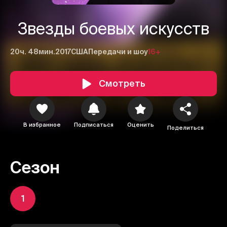
Звезды боевых искусств
20ч. 48мин.
2017
США
Передачи и шоу
16+
Смотреть
В избранное
Подписаться
Оценить
Поделиться
Сезон
1
1
2
3