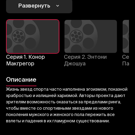
Развернуть
Отменить
Авторизоваться
Отправить
Серия 1. Конор
Серия 2. Энтони
Серия 3
Макгрегор
Джошуа
Пакь
Описание
Жизнь звезд спорта часто наполнена эгоизмом, показной
храбростью и излишней харизмой. Авторы проекта дают
зрителям возможность оказаться за пределами ринга,
чтобы вместе со спортивными звездами из нового
поколения мужского и женского пола пережить все
взлеты и падения в их гламурном существовании.