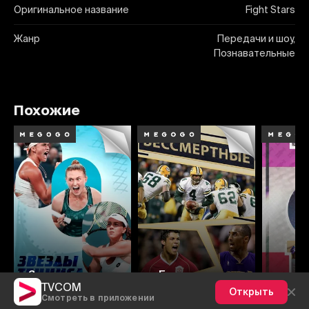
Оригинальное название
Fight Stars
Жанр
Передачи и шоу,
Познавательные
Похожие
Звезды тенниса
Бессмертные
TVCOM
Открыть
Смотреть в приложении